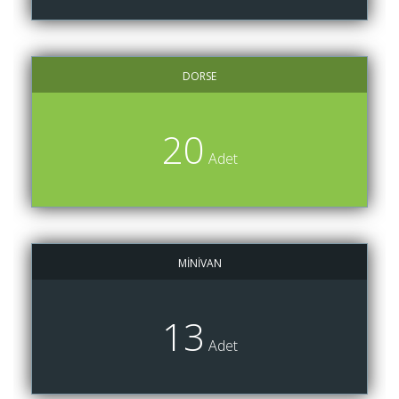
DORSE
20
Adet
MİNİVAN
13
Adet